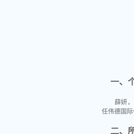
一、
薛妍，
任伟德国际v
二、