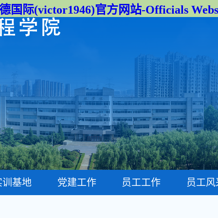
国际(victor1946)官方网站-Officials Webs
实训基地
党建工作
员工工作
员工风