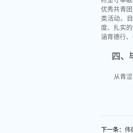
优秀共青团
类活动。
度、扎实的
涵育德行、
四、
从青涩
下一条：
伟