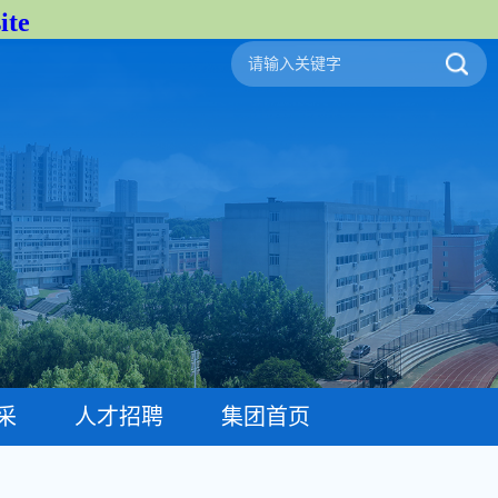
ite
采
人才招聘
集团首页