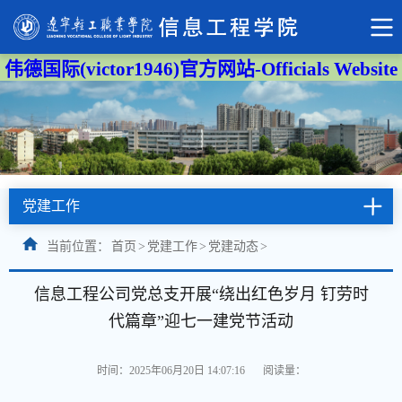
伟德国际(victor1946)官方网站-Officials Website
党建工作
当前位置：
首页
>
党建工作
>
党建动态
>
信息工程公司党总支开展“绕出红色岁月 钉劳时
代篇章”迎七一建党节活动
时间：2025年06月20日 14:07:16
阅读量：