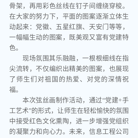
骨架，再用彩色丝线在钉子间缠绕穿梭。
在大家的努力下，平面的图案逐渐立体生
动起来：党徽、五星红旗、天安门等等，
一幅幅生动的图案，既美观又富有党建特
色。
现场氛围其乐融融，一根根细线在指
尖流转，不仅编织出精美的图案，也展现
了师生们对祖国的热爱、对党的深情祝
福。
本次弦丝画制作活动，通过“党建+手
工艺术”的形式，让师生在轻松愉快的氛围
中接受红色文化熏陶，进一步增强党组织
的凝聚力和向心力。未来，信息工程公司